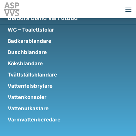
Bläddra bland vårt utbud
WC – Toalettstolar
Badkarsblandare
Duschblandare
Köksblandare
Tvättställsblandare
Vattenfelsbrytare
Vattenkonsoler
Vattenutkastare
Varmvattenberedare