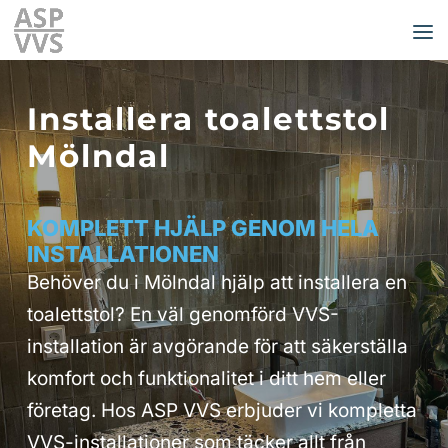
Installera toalettstol
Mölndal
KOMPLETT HJÄLP GENOM HELA
INSTALLATIONEN
Behöver du i Mölndal hjälp att installera en
toalettstol? En väl genomförd VVS-
installation är avgörande för att säkerställa
komfort och funktionalitet i ditt hem eller
företag. Hos ASP VVS erbjuder vi kompletta
VVS-installationer som täcker allt från