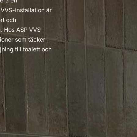
lera en
VVS-installation är
rt och
tag. Hos ASP VVS
tioner som täcker
ning till toalett och