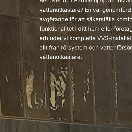
Behöver du i Partille hjälp att instal
vattenutkastare? En väl genomförd 
avgörande för att säkerställa komfo
funktionalitet i ditt hem eller före
erbjuder vi kompletta VVS-installa
allt från rörsystem och vattenförsörj
vattenutkastare.